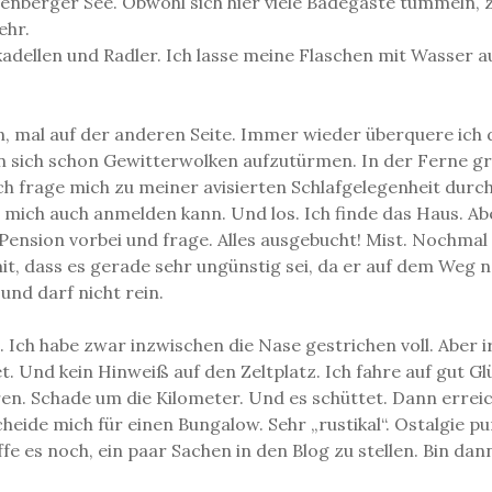
enberger See. Obwohl sich hier viele Badegäste tummeln, zi
ehr.
kadellen und Radler. Ich lasse meine Flaschen mit Wasser a
n, mal auf der anderen Seite. Immer wieder überquere ich 
sich schon Gewitterwolken aufzutürmen. In der Ferne gr
ch frage mich zu meiner avisierten Schlafgelegenheit durc
ch mich auch anmelden kann. Und los. Ich finde das Haus.
ension vorbei und frage. Alles ausgebucht! Mist. Nochmal z
it, dass es gerade sehr ungünstig sei, da er auf dem Weg
nd darf nicht rein.
ein. Ich habe zwar inzwischen die Nase gestrichen voll. Ab
. Und kein Hinweiß auf den Zeltplatz. Ich fahre auf gut Glü
n. Schade um die Kilometer. Und es schüttet. Dann erreic
eide mich für einen Bungalow. Sehr „rustikal“. Ostalgie pu
 es noch, ein paar Sachen in den Blog zu stellen. Bin dan