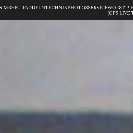
& MEHR….
PADDELN
TECHNIK
PHOTOS
SERVICE
WO IST PI
(GPS LIVE