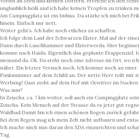
Vorbei an Seen und kleinen Dörfern, erreiche ich den Senft
unglaublich heiß und ich habe keinen Tropfen zu trinken m
Am Campingplatz ist ein Imbiss. Da stärke ich mich bei Fri
hinein. Einfach nur nett.
Weiter geht’s. Ich habe noch etliches zu schaffen.
Ich folge dem Lauf der Schwarzen Elster. Mal auf der eine
Dann durch Lauchhammer und Elsterwerda. Hier beginnen 
komme nach Haida. Eigentlich das geplante Etappenziel. I
niemand da. Ok. Da steht noch eine Adresse im Ort, wo i
näher. Ein letzter Versuch noch. Ich komme noch an einer P
Funknummer auf dem Schild an. Der nette Herr teilt mir m
Werbung! Gast steht auf dem Hof mit Gewitter im Nacken u
Was nun?
In Zeischa, ca. 7 km weiter, soll auch ein Campingplatz s
Zeischa. Kein Mensch auf der Strasse da es jetzt gut regnet
Waldbad.Damit bin ich einen schönen Bogen zurück gefahre
Bei dem Regen mag ich mein Zelt nicht aufbauen und entsch
Ich mache mich nun daran den XDA einzurichten und schaffe
Tag.