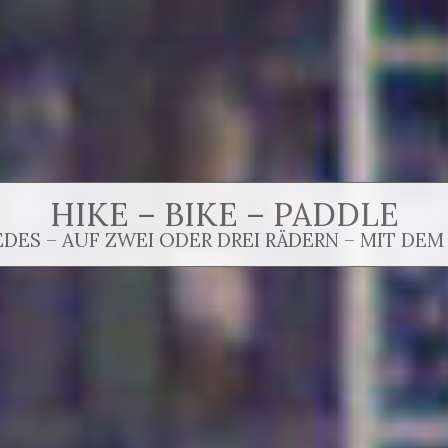
HIKE – BIKE – PADDLE
EDES – AUF ZWEI ODER DREI RÄDERN – MIT DEM