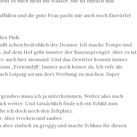
eht es mich nicht ins Wasser. Mir ist einfach mal
uffüllen und die gute Frau packt mir auch noch Eiswürfel
den Fluß.
ollt schon bedrohlich der Donner. Ich mache Tempo und
h. Auf dem Hof geht munter der Rasensprenger. Aber es ist
 Aber auch hier niemand. Und das Gewitter kommt immer
um „Ferienidyll“. Immer noch keiner da. Ich rufe die
 nach Leipzig sei um dort Werbung zu machen. Super
er irgendwo muss ich ja unterkommen. Weiter also nach
ck weiter. Und tatsächlich finde ich ein Schild zum
he ich doch noch den Zeltplatz.
r. Aber trocken und sauber.
n aber einfach zu groggy und mache Schluss für diesen