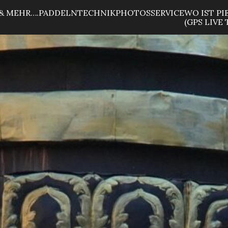
& MEHR….
PADDELN
TECHNIK
PHOTOS
SERVICE
WO IST PI
(GPS LIVE