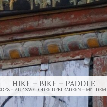
HIKE – BIKE – PADDLE
EDES – AUF ZWEI ODER DREI RÄDERN – MIT DEM