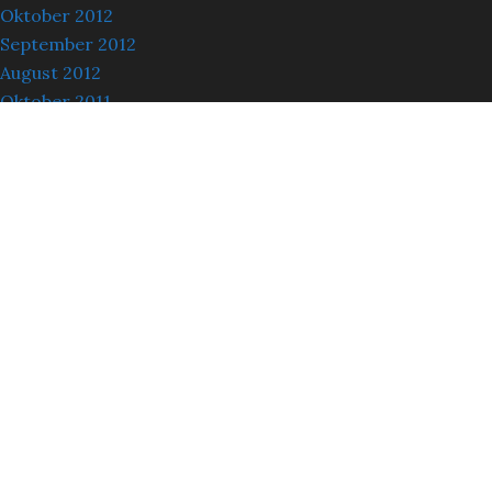
Oktober 2012
September 2012
August 2012
Oktober 2011
Oktober 2009
Juni 2008
Mai 2008
Oktober 2007
Juli 2007
Juni 2007
Oktober 2006
Oktober 2003
KATEGORIEN
Allgemein
Balkan 2013
Bergtouren