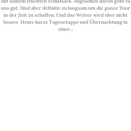
mit seinem feuchten Schlafsack. Abgesehen davon geht es
uns gut. Sind aber definitiv zu langsam um die ganze Tour
in der Zeit zu schaffen. Und das Wetter wird eher nicht
besser. Heute kurze Tagesetappe und Übernachtung in
einer…
READ MORE
ARCHIV
Mai 2024
Februar 2022
Oktober 2021
August 2021
Juni 2021
Mai 2021
April 2021