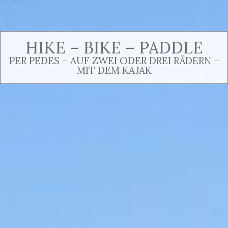
HIKE – BIKE – PADDLE
PER PEDES – AUF ZWEI ODER DREI RÄDERN –
MIT DEM KAJAK