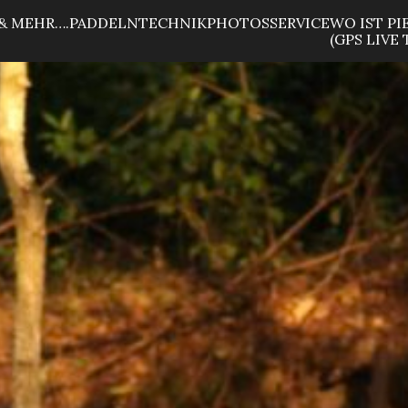
& MEHR….
PADDELN
TECHNIK
PHOTOS
SERVICE
WO IST PI
(GPS LIVE