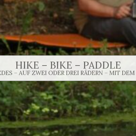
HIKE – BIKE – PADDLE
EDES – AUF ZWEI ODER DREI RÄDERN – MIT DEM