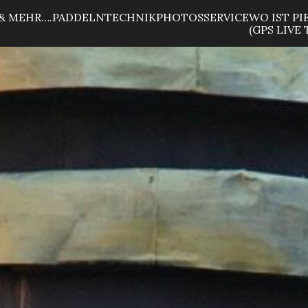
& MEHR….
PADDELN
TECHNIK
PHOTOS
SERVICE
WO IST PI
(GPS LIVE