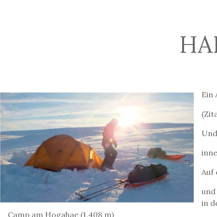
HA
Ein
(Zi
Und 
inn
Auf
und
in d
Camp am Hogahae (1.408 m)