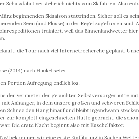
r Schussfahrt verstehe ich nichts vom Skifahren. Also ent
ärz beginnenden Skisaison stattfinden. Sicher soll es sein
querenden Seen (und Flüsse) in der Regel zugefroren sind.
olarexpeditionen trainiert, weil das Binnenlandwetter hier
en.
auft, die Tour nach viel Internetrecherche geplant. Unser 
nse (2014) nach Haukeliseter.
en Portion Aufregung endlich los.
 uns der Vermieter der gebuchten Selbstversorgerhütte mi
o mit Anhänger, in dem unsere großen und schweren Schlitt
fen Schnee den Hang hinauf und bleibt irgendwann stecken
r zur komplett eingeschneiten Hütte gebracht, die schon
ar. Die erste Nacht beginnt also mit Kuschelfaktor.
ag bekommen wir eine erste Einführung in Sachen Wetter.