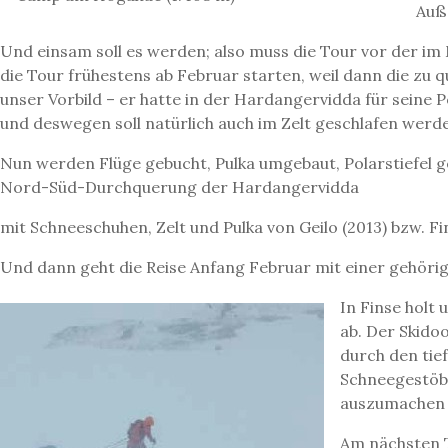
Auße
Und einsam soll es werden; also muss die Tour vor der im M
die Tour frühestens ab Februar starten, weil dann die zu 
unser Vorbild – er hatte in der Hardangervidda für seine P
und deswegen soll natürlich auch im Zelt geschlafen werd
Nun werden Flüge gebucht, Pulka umgebaut, Polarstiefel gek
Nord-Süd-Durchquerung der Hardangervidda
mit Schneeschuhen, Zelt und Pulka von Geilo (2013) bzw. Fi
Und dann geht die Reise Anfang Februar mit einer gehörig
In Finse holt
ab. Der Skido
durch den tie
Schneegestöbe
auszumachen w
Am nächsten T