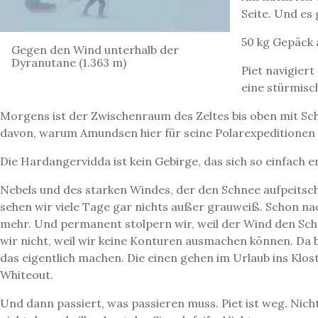
Seite. Und es 
50 kg Gepäck 
Gegen den Wind unterhalb der
Dyranutane (1.363 m)
Piet navigier
eine stürmisc
Morgens ist der Zwischenraum des Zeltes bis oben mit Sc
davon, warum Amundsen hier für seine Polarexpeditionen t
Die Hardangervidda ist kein Gebirge, das sich so einfach 
Nebels und des starken Windes, der den Schnee aufpeitscht
sehen wir viele Tage gar nichts außer grauweiß. Schon n
mehr. Und permanent stolpern wir, weil der Wind den Sch
wir nicht, weil wir keine Konturen ausmachen können. Da b
das eigentlich machen. Die einen gehen im Urlaub ins Klo
Whiteout.
Und dann passiert, was passieren muss. Piet ist weg. Nicht 