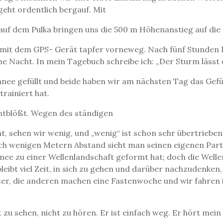
geht ordentlich bergauf. Mit
auf dem Pulka bringen uns die 500 m Höhenanstieg auf di
t mit dem GPS- Gerät tapfer vorneweg. Nach fünf Stunden L
he Nacht. In mein Tagebuch schreibe ich: „Der Sturm lässt 
hnee gefüllt und beide haben wir am nächsten Tag das Gef
rainiert hat.
entblößt. Wegen des ständigen
, sehen wir wenig, und „wenig“ ist schon sehr übertrieben.
ach wenigen Metern Abstand sieht man seinen eigenen Part
nee zu einer Wellenlandschaft geformt hat; doch die Well
leibt viel Zeit, in sich zu gehen und darüber nachzudenken
ster, die anderen machen eine Fastenwoche und wir fahren 
zu sehen, nicht zu hören. Er ist einfach weg. Er hört mein 