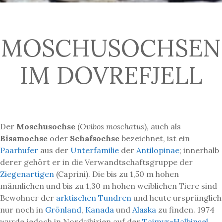
MOSCHUSOCHSEN
IM DOVREFJELL
Der
Moschusochse
(
Ovibos moschatus
), auch als
Bisamochse
oder
Schafsochse
bezeichnet, ist ein
Paarhufer
aus der
Unterfamilie
der
Antilopinae
; innerhalb
derer gehört er in die Verwandtschaftsgruppe der
Ziegenartigen
(Caprini). Die bis zu 1,50 m hohen
männlichen und bis zu 1,30 m hohen weiblichen Tiere sind
Bewohner der
arktischen
Tundren
und heute ursprünglich
nur noch in
Grönland
,
Kanada
und
Alaska
zu finden. 1974
wurde jedoch in Nordsibirien auf der
Taimyr-Halbinsel