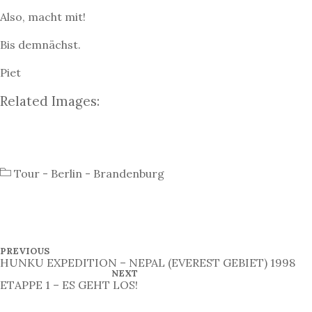
Also, macht mit!
Bis demnächst.
Piet
Related Images:
Tour - Berlin - Brandenburg
B
P
PREVIOUS
R
HUNKU EXPEDITION – NEPAL (EVEREST GEBIET) 1998
e
E
N
NEXT
V
E
ETAPPE 1 – ES GEHT LOS!
i
I
X
O
T
t
U
P