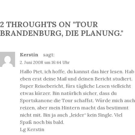
S
O
r
P
S
O
T
a
S
T
2 THROUGHTS ON "TOUR
g
s
BRANDENBURG, DIE PLANUNG."
n
a
Kerstin
sagt:
v
2. Juni 2008 um 16:44 Uhr
i
g
Hallo Piet, ich hoffe, du kannst das hier lesen. Hab
eben erst deine Mail und deinen Bericht studiert.
a
Super Reisebericht, fürs tägliche Lesen vielleicht
t
etwas kürzer. Bin natürlich sicher, dass du
i
Sportskanone die Tour schaffst. Würde mich auch
o
reizen, aber mein Hintern macht das bestimmt
n
nicht mit. Bin ja auch „leider“ kein Single. Viel
Spaß noch bis bald.
Lg Kerstin