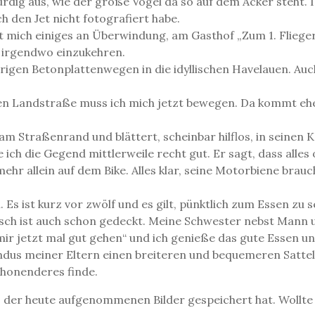
rdig aus, wie der große Vogel da so auf dem Acker steht. I
h den Jet nicht fotografiert habe.
 mich einiges an Überwindung, am Gasthof „Zum 1. Flieger
t irgendwo einzukehren.
igen Betonplattenwegen in die idyllischen Havelauen. Auch 
renen Landstraße muss ich mich jetzt bewegen. Da kommt eh
r am Straßenrand und blättert, scheinbar hilflos, in sein
e ich die Gegend mittlerweile recht gut. Er sagt, dass alle
ehr allein auf dem Bike. Alles klar, seine Motorbiene brauc
Es ist kurz vor zwölf und es gilt, pünktlich zum Essen zu s
sch ist auch schon gedeckt. Meine Schwester nebst Mann un
 mir jetzt mal gut gehen“ und ich genieße das gute Essen un
undus meiner Eltern einen breiteren und bequemeren Satte
chonenderes finde.
es der heute aufgenommenen Bilder gespeichert hat. Wollte