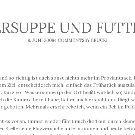
ERSUPPE UND FUT
8. JUNI 2008
4 COMMENTS
BY BRUCKI
 so richtig ist auch sonst nichts mehr im Proviantsack. D
um Ziel, entscheide ich mich, einfach das Frühstück auszula
. Kurz vor Wassersuppe (ja der Ort heißt wirklich so) lan
ch die Kamera bereit habe, hat er mich erspäht und fliegt w
geboten. Mehrmals erschrecke ich, wenn ein Reh im Feld o
es voran. Immer wieder führt mich die Tour durch kleine Dö
eser Stelle seine Flugversuche unternommen und heute befin