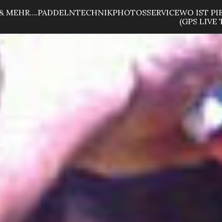
& MEHR….
PADDELN
TECHNIK
PHOTOS
SERVICE
WO IST PI
(GPS LIVE