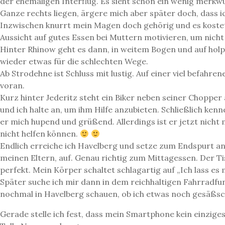
der ehemaligen Interflug. Es sieht schon ein wenig merkwü
Ganze rechts liegen, ärgere mich aber später doch, dass ic
Inzwischen knurrt mein Magen doch gehörig und es kostet
Aussicht auf gutes Essen bei Muttern motivieren, um nich
Hinter Rhinow geht es dann, in weitem Bogen und auf holpr
wieder etwas für die schlechten Wege.
Ab Strodehne ist Schluss mit lustig. Auf einer viel befah
voran.
Kurz hinter Jederitz steht ein Biker neben seiner Choppe
und ich halte an, um ihm Hilfe anzubieten. Schließlich kenn
er mich hupend und grüßend. Allerdings ist er jetzt nicht m
nicht helfen können.
Endlich erreiche ich Havelberg und setze zum Endspurt an. 
meinen Eltern, auf. Genau richtig zum Mittagessen. Der Ti
perfekt. Mein Körper schaltet schlagartig auf „Ich lass es
Später suche ich mir dann in dem reichhaltigen Fahrradf
nochmal in Havelberg schauen, ob ich etwas noch gesäßs
Gerade stelle ich fest, dass mein Smartphone kein einzig