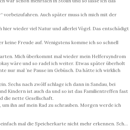
ch war schon mehrfach in Stölln und so lasse ich das
“ vorbeizufahren. Auch später muss ich mich mit der
hier wieder viel Natur und allerlei Vögel. Das entschädigt
er keine Freude auf. Wenigstens komme ich so schnell
en Karten. Mich überkommt mal wieder mein Helfersyndrom
s okay wäre und so radel ich weiter. Etwas später überholt
hte nur mal ’ne Pause im Gebüsch. Da hätte ich wirklich
ein. Sechs nach zwölf schlage ich dann in Sandau, bei
d Kindern ist auch da und so ist das Familientreffen fast
d die nette Gesellschaft.
l, um ihn auf mein Rad zu schrauben. Morgen werde ich
 einfach mal die Speicherkarte nicht mehr erkennen. Sch…