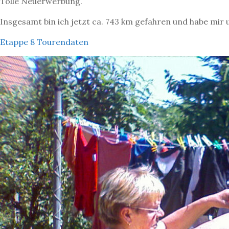
Tolle Neuerwerbung.
Insgesamt bin ich jetzt ca. 743 km gefahren und habe mir
Etappe 8 Tourendaten