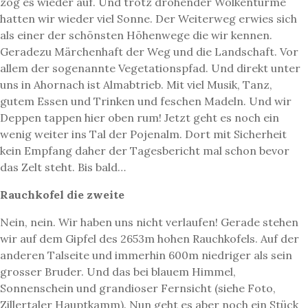
zog es wieder auf. Und trotz drohender Wolkentürme
hatten wir wieder viel Sonne. Der Weiterweg erwies sich
als einer der schönsten Höhenwege die wir kennen.
Geradezu Märchenhaft der Weg und die Landschaft. Vor
allem der sogenannte Vegetationspfad. Und direkt unter
uns in Ahornach ist Almabtrieb. Mit viel Musik, Tanz,
gutem Essen und Trinken und feschen Madeln. Und wir
Deppen tappen hier oben rum! Jetzt geht es noch ein
wenig weiter ins Tal der Pojenalm. Dort mit Sicherheit
kein Empfang daher der Tagesbericht mal schon bevor
das Zelt steht. Bis bald…
Rauchkofel die zweite
Nein, nein. Wir haben uns nicht verlaufen! Gerade stehen
wir auf dem Gipfel des 2653m hohen Rauchkofels. Auf der
anderen Talseite und immerhin 600m niedriger als sein
grosser Bruder. Und das bei blauem Himmel,
Sonnenschein und grandioser Fernsicht (siehe Foto,
Zillertaler Hauptkamm). Nun geht es aber noch ein Stück