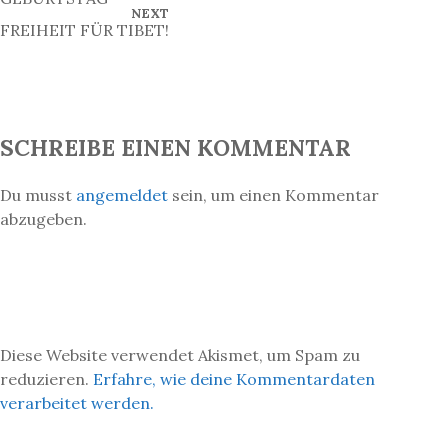
V
N
NEXT
i
I
E
FREIHEIT FÜR TIBET!
O
X
t
U
T
S
P
r
P
O
O
S
a
S
T
T
g
SCHREIBE EINEN KOMMENTAR
s
n
Du musst
angemeldet
sein, um einen Kommentar
a
abzugeben.
v
i
g
a
t
Diese Website verwendet Akismet, um Spam zu
i
reduzieren.
Erfahre, wie deine Kommentardaten
o
verarbeitet werden.
n