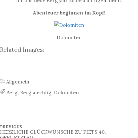
für das neue Bergjahr zu beschäftigen, denn:
Abenteuer beginnen im Kopf!
Dolomiten
Related Images:
Allgemein
Berg
,
Bergsuechtig
,
Dolomiten
B
P
PREVIOUS
R
HERZLICHE GLÜCKWÜNSCHE ZU PIETS 40.
e
E
GEBURTSTAG