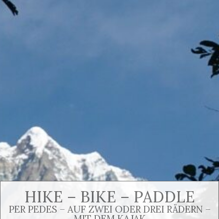
HIKE – BIKE – PADDLE
PER PEDES – AUF ZWEI ODER DREI RÄDERN –
MIT DEM KAJAK