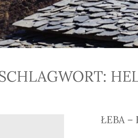
SCHLAGWORT:
HE
ŁEBA –