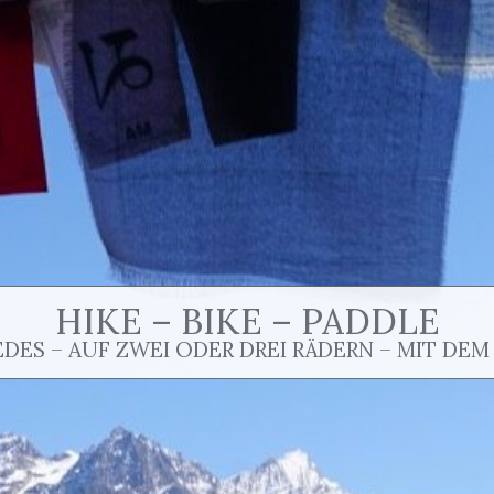
HIKE – BIKE – PADDLE
EDES – AUF ZWEI ODER DREI RÄDERN – MIT DEM