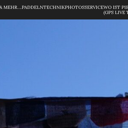
& MEHR….
PADDELN
TECHNIK
PHOTOS
SERVICE
WO IST PI
(GPS LIVE