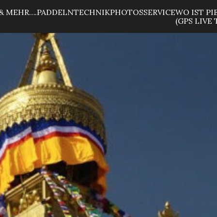
& MEHR….
PADDELN
TECHNIK
PHOTOS
SERVICE
WO IST PI
(GPS LIVE