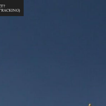
ET?
 TRACKING)