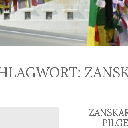
HLAGWORT:
ZANS
ZANSKA
PILG