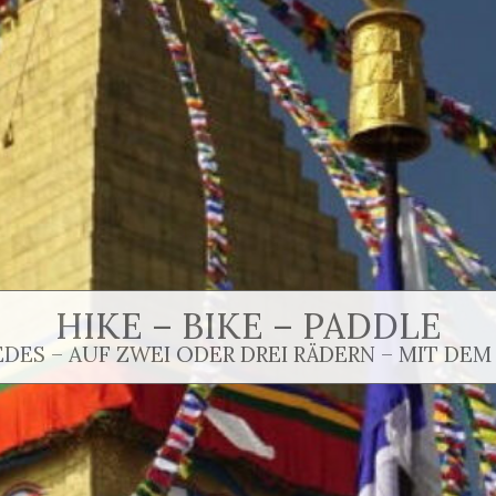
HIKE – BIKE – PADDLE
EDES – AUF ZWEI ODER DREI RÄDERN – MIT DEM