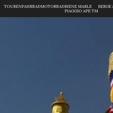
TOUREN
FAHRRAD
MOTORRAD
BIENE MARLE
BERGE 
PIAGGIO APE TM