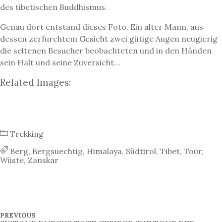
des tibetischen Buddhismus.
Genau dort entstand dieses Foto. Ein alter Mann, aus
dessen zerfurchtem Gesicht zwei gütige Augen neugierig
die seltenen Besucher beobachteten und in den Händen
sein Halt und seine Zuversicht…
Related Images:
Trekking
Berg
,
Bergsuechtig
,
Himalaya
,
Südtirol
,
Tibet
,
Tour
,
Wüste
,
Zanskar
B
P
PREVIOUS
R