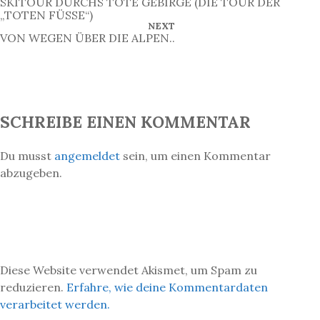
SKITOUR DURCHS TOTE GEBIRGE (DIE TOUR DER
e
E
„TOTEN FÜSSE“)
V
N
NEXT
i
I
E
VON WEGEN ÜBER DIE ALPEN..
O
X
t
U
T
S
P
r
P
O
O
S
a
S
T
T
g
SCHREIBE EINEN KOMMENTAR
s
n
Du musst
angemeldet
sein, um einen Kommentar
a
abzugeben.
v
i
g
a
t
Diese Website verwendet Akismet, um Spam zu
i
reduzieren.
Erfahre, wie deine Kommentardaten
o
verarbeitet werden.