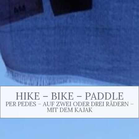
HIKE – BIKE – PADDLE
PER PEDES – AUF ZWEI ODER DREI RÄDERN –
MIT DEM KAJAK