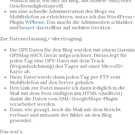
Wunsch auch, wie hier im Blog, mit Höhen- und/oder
Geschwindigkeitsprofil.
um eine schnelle Administration des Blogs via
Mobiltelefon zu erleichtern, nutze ich das WordPress-
Plugin
WPhone
. Das macht die Adminseiten schlanker
und besser darstellbar auf mobilen Geräten.
Zur Datenerfassung/-übertragung:
Die GPS Daten für den Blog wurden mit einem Garmin
GPSMap 60CX Gerät aufgezeichnet. Dieses legt für
jeden Tag eine GPX-Datei mit dem Track
(Wegaufzeichnung) des Tages auf einer MicroSD-
Karte ab.
Diese Datei wurde dann jeden Tag per FTP vom
Mobiltelefon auf den Server geladen.
Den Link zur Datei musste ich dann lediglich in die
Mail mit dem Post einfügen (im HTML-Quelltext)
damit die Daten vom XML-GoogleMaps-Plugin
verarbeitet werden.
Dann, wie gesagt, noch die Mail mit dem Bericht
verfasst und mitsamt der Bilder an den Blog
gesendet.
Das war’s.