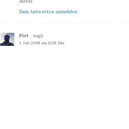
Justus
Zum Antworten anmelden
Piet
sagt:
3. Juli 2008 um 12:01 Uhr
Hallo Justus,
lassen sich die GPX Dateien ev. per Bluetooth auf
den kleinen Apfel übertragen? Oder lässt Steve
Jobs das auch nicht zu? Wenn doch, dann kannst
du die MiniXD des GPS ja auch (Notfalls mit
Adapter) in das Phone eines anderen packen und
dir die Datei senden. Nokia und viele andere (nur
eben nicht Sony) haben ja SD,Mini SD oder sogar
MicroSD Slots.
Abgesehen davon, bin ich froh auch mal nen
positiven Kommentar zu bekommen.