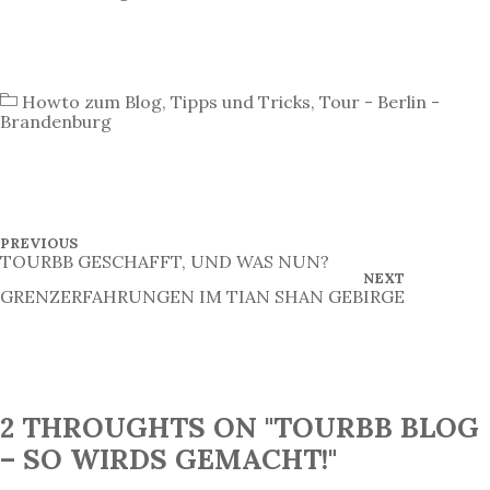
Howto zum Blog
,
Tipps und Tricks
,
Tour - Berlin -
Brandenburg
B
P
PREVIOUS
R
TOURBB GESCHAFFT, UND WAS NUN?
e
E
N
NEXT
V
E
GRENZERFAHRUNGEN IM TIAN SHAN GEBIRGE
i
I
X
O
T
t
U
P
S
O
r
P
S
O
T
a
S
T
2 THROUGHTS ON "TOURBB BLOG
g
s
– SO WIRDS GEMACHT!"
n