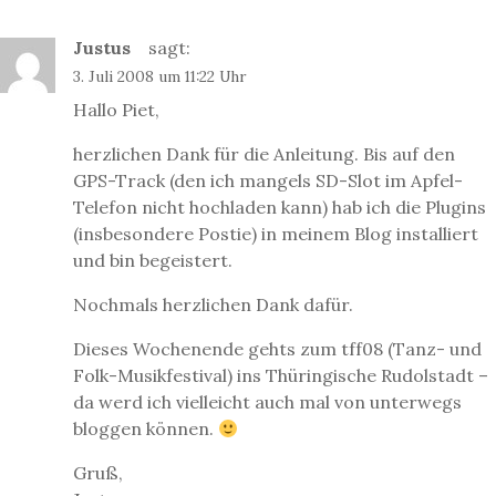
a
Justus
sagt:
v
3. Juli 2008 um 11:22 Uhr
i
g
Hallo Piet,
a
herzlichen Dank für die Anleitung. Bis auf den
t
GPS-Track (den ich mangels SD-Slot im Apfel-
i
Telefon nicht hochladen kann) hab ich die Plugins
o
(insbesondere Postie) in meinem Blog installiert
n
und bin begeistert.
Nochmals herzlichen Dank dafür.
Dieses Wochenende gehts zum tff08 (Tanz- und
Folk-Musikfestival) ins Thüringische Rudolstadt –
da werd ich vielleicht auch mal von unterwegs
bloggen können.
Gruß,