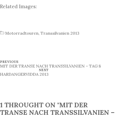
Related Images:
Motorradtouren
,
Transsilvanien 2013
B
P
PREVIOUS
R
MIT DER TRANSE NACH TRANSSILVANIEN – TAG 8
e
E
N
NEXT
V
E
HARDANGERVIDDA 2013
i
I
X
O
T
t
U
P
S
O
r
P
S
O
T
a
S
T
1 THROUGHT ON "MIT DER
g
s
TRANSE NACH TRANSSILVANIEN –