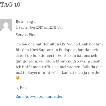
n
TAG 10"
a
v
i
Ben
sagt:
g
7. September 2013 um 22:31 Uhr
a
Servus Piet,
t
ich bin der mit der alten GS. Vielen Dank nochmal
i
für den Navi Support in Budapest, hat danach
o
alles Top funktioniert. Der Balkan hat uns sehr
n
gut gefallen, vorallem Montenegro war genial!
Ich hoffe man trifft sich mal wieder…falls du dich
mal in Bayern rumtreibst kannst dich ja melden.
lg Ben
Zum Antworten anmelden