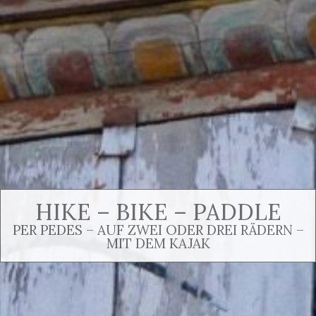
HIKE – BIKE – PADDLE
PER PEDES – AUF ZWEI ODER DREI RÄDERN –
MIT DEM KAJAK